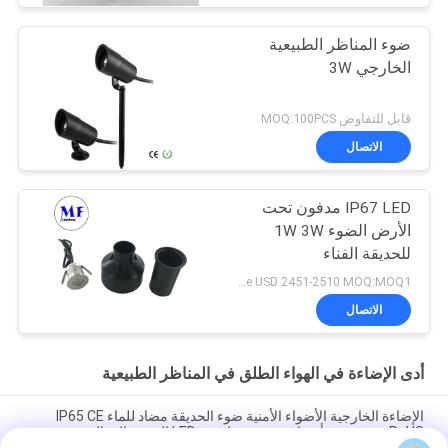
ضوء المناظر الطبيعية
الخارجي 3W
قابل للتفاوض MOQ:100PCS
الاتصال
IP67 LED مدفون تحت
الأرض الضوء 1W 3W
للحديقة الفناء
FOB/Ex-work price USD 2451-2510 MOQ:MOQ1
الاتصال
أدى الإضاءة في الهواء الطلق في المناظر الطبيعية
الإضاءة الخارجية الأضواء الأمنية ضوء الحديقة مضاد للماء IP65 CE
RoHS جودة جيدة أضواء شمسية خارجية LED الغسق إلى الفجر