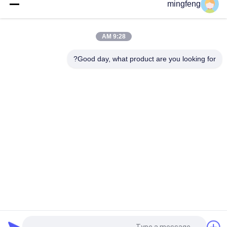
mingfeng
مصابيح الحائط المصغرة المصغرة المصباح الخارجي
مصابيح الحائط المصغرة المصغرة 1W IP65 RGB 2700-6500K
9:28 AM
Good day, what product are you looking for?
فئات شعبية
جميع
ضوء الفيضانات LED
مصابيح LED ثلاثية
أدى ارتفاع خليج 
يقود ملعب مدرّج ضوء
الإضاءة
مصابيح مقاومة 
أدى ضوء النفق
للانفجار LED
ضوء البحث
Led طريق ضوء
提交