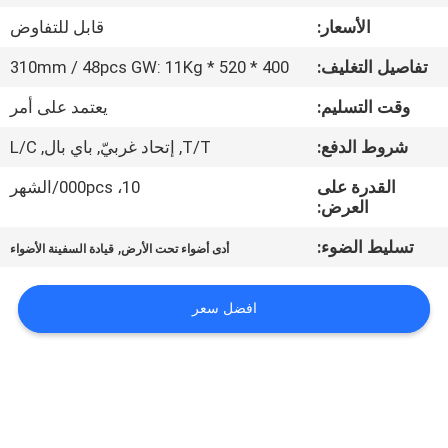
في
الأسعار:
قابل للتفاوض
المعمل
تفاصيل التغليف:
400 * 520 * 310mm / 48pcs GW: 11Kg
رقابة
وقت التسليم:
يعتمد على أمر
جودة
شروط الدفع:
T/T, إتحاد غربيّ, باي بال, L/C
القدرة على
10، 000pcs/الشهر
اتصل
العرض:
بنا
تسليط الضوء:
,
أدى أضواء تحت الأرض
قيادة السفينة الأضواء
اطلب
افضل سعر
اقتباس
خريطة
الموقع