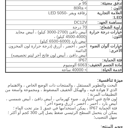
تدفق مضيئة:
95 م
اللون :
> 80Ra
العلامة التجارية
رقاقة ويفر -5050 LED
LED:
مساهمة الجهد:
DC12V
زاوية الشعاع:
70 درجة
خيارات درجة حرارة
أبيض دافئ (2700-3000 كيلو) ، أبيض محايد
اللون:
(4000-4500 كيلو) ،
أبيض بارد (6000-6500 كيلو)
خيارات ألوان الضوء
أحمر ، أخضر ، أزرق (درجة حرارة لون المخزون
الأخرى:
الدائمة:
أبيض دافئ ، أبيض.لون فاتح آخر ليتم تخصيصه)
فئة الحماية:
IP67
مادة الجسم الخفيف:
6063 ألومنيوم
خدمة الحياة:
> 40000 ساعة
ميزة تنافسية:
البحث والتطوير المستقل ، والمنتجات ذات الوضع الخاص ، والاهتمام
الذي لا هوادة فيه ، والهيكل الخفيف المضغوط ، ومجموعة واسعة من
التطبيقات المرنة ؛
لون فاتح غني اختياري ، ضوء كهرماني ، أبيض دافئ ، أبيض شمسي ،
أبيض بارد ، أحمر ، أخضر ، أزرق وضوء آخر ؛
فئة الحماية IP67 ، يمكن استخدامها في عمق 1 متر تحت الماء ؛
يمكن أن يتحمل السطح الرئيسي ضغط يصل إلى 300 كجم أو أكثر ؛
سهل التنصيب؛
حجم المنتج: