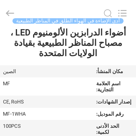
Ming
Feng
Lighting
Co.,Ltd..
All
أدى الإضاءة في الهواء الطلق في المناظر الطبيعية
Rights
Reserved.
أضواء الدرابزين الألومنيوم LED ،
بيت
مصباح المناظر الطبيعية بقيادة
منتجات
الولايات المتحدة
أشرطة
مكان المنشأ:
الصين
فيديو
اسم العلامة
MF
التجارية:
حول
إصدار الشهادات:
CE, RoHS
بنا
رقم الموديل:
MF-1WHA
الحد الأدنى
100PCS
جولة
لكمية: