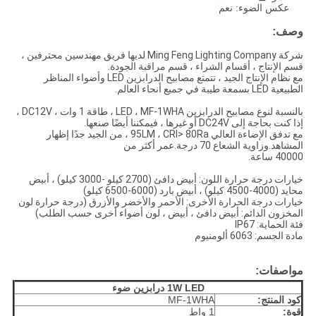
عكس الضوء: نعم
وصف:
شركة Ming Feng Lighting Company لديها فريق مهندسين محترفين ،
قسم الإنتاج ، أقسام الشراء ، قسم مراقبة الجودة.
مع نظام الإنتاج الجيد ، تتمتع مصابيح الدرابزين LED وأضواء المناظر
الطبيعية LED بسمعة طيبة في جميع أنحاء العالم.
بالنسبة لنوع مصابيح الدرابزين LED ، MF-1WHA ، طاقة 1 وات ، DC12V ،
إذا كنت بحاجة إلى DC24V أو غيرها ، فيمكننا أيضًا صنعها.
مع تدفق الإضاءة العالي 95LM ، CRI> 80Ra ، من الجيد جدًا إظهار
المشاهد.وزاوية الشعاع 70 درجة.عمر أكثر من
40000 ساعة.
خيارات درجة حرارة اللون: أبيض دافئ (2700 كيلو -3000 كيلو) ، أبيض
محايد (4000-4500 كيلو) ، أبيض بارد (6000-6500 كيلو)
خيارات درجة الحرارة الأخرى: الأحمر والأخضر والأزرق (درجة حرارة لون
المخزون الدائم: أبيض دافئ ، أبيض ، لون أضواء أخرى حسب الطلب)
فئة الحماية: IP67
مادة الجسم: 6063 ألومنيوم
مواصفات:
1W LED درابزين ضوء
كود المنتج:
MF-1WHA
قوة:
1 واط