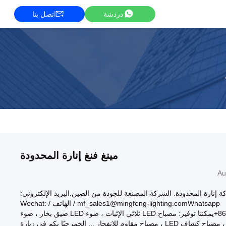
دردشة
اتصل بنا
مينغ فنغ إنارة المحدودة
Au
ة إنارة المحدودة. الشركة المصنعة للجودة من الصين.البريد الإلكتروني:
mf_sales1@mingfeng-lighting.comWhatsapp / الهاتف / Wechat:
+8615999718117يمكننا توفير: مصباح LED ثلاثي الإثبات ، ضوء LED ضيق بخار ، ضوء
LED عالي خليج ، مصباح كشاف LED ، مصباح مقاوم للانفجار ... إلخمرحبًا بكم في زيارة