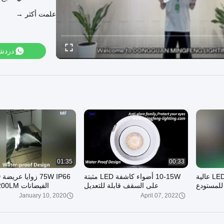
علمت أكثر →
دردش
01:35
00:33
150W IP65 للماء أضواء LED عالية
10-15W أضواء كاشفة LED مثبتة
للمستودع
على السقف قابلة للتعديل
الفيضانات 9200LM للخارج
January 10, 2020
April 07, 2022