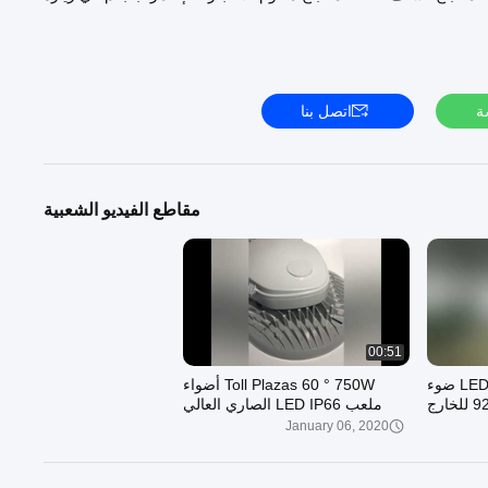
موقعنا الرسمي:
http://www.mingfeng-lighting.com
ة
اتصل بنا
مقاطع الفيديو الشعبية
00:51
75W IP66 زوايا عريضة LED ضوء
Toll Plazas 60 ° 750W أضواء
ملعب LED IP66 الصاري العالي
January 06, 2020