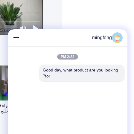
mingfeng
2:22 PM
Good day, what product are you looking 
for?
01:07
خليج 
January 08, 2020