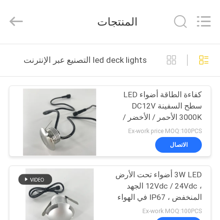
Ming
Feng
Lighting
المنتجات
Co.,Ltd..
All
Rights
Reserved.
بيت
led deck lights التصنيع عبر الإنترنت
منتجات
كفاءة الطاقة أضواء LED
سطح السفينة DC12V
أشرطة
3000K الأحمر / الأخضر /
فيديو
اللون الأزرق
Ex-work price MOQ:100PCS
الاتصال
حول
3W LED أضواء تحت الأرض
بنا
، 12Vdc / 24Vdc الجهد
المنخفض ، IP67 في الهواء
جولة
الطلق أضواء سطح السفينة
Ex-work MOQ:100PCS