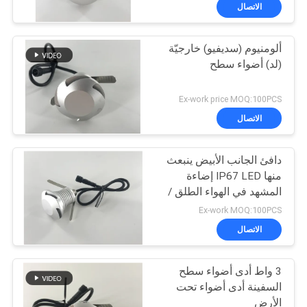
LED
في
الاتصال
المعمل
ألومنيوم (سديفيو) خارجيّة
(لد) أضواء سطح
رقابة
جودة
Ex-work price MOQ:100PCS
الاتصال
اتصل
دافئ الجانب الأبيض ينبعث
بنا
منها IP67 LED إضاءة
المشهد في الهواء الطلق /
اطلب
أضواء سطح السفينة LED
Ex-work MOQ:100PCS
اقتباس
الاتصال
3 واط أدى أضواء سطح
خريطة
السفينة أدى أضواء تحت
الموقع
الأرض