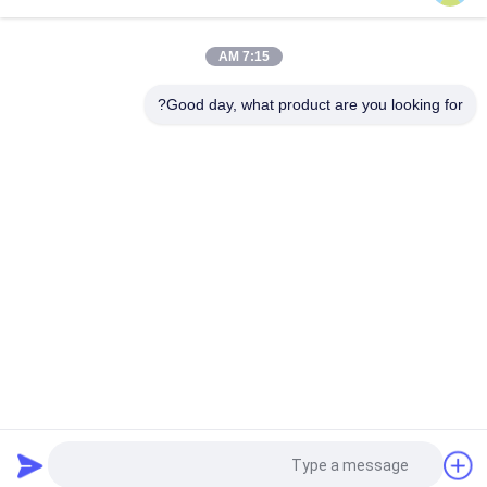
البستنة الكاملة LED تنمو أضواء ، البستنة العمودية أضواء LED موفرة
للطاقة
7:15 AM
فئات شعبية
Good day, what product are you looking for?
جميع
ضوء الفيضانات LED
مصابيح LED ثلاثية
أدى ارتفاع خليج 
يقود ملعب مدرّج ضوء
الإضاءة
مصابيح مقاومة 
أدى ضوء النفق
للانفجار LED
ضوء البحث
Led طريق ضوء
提交
طلب اقتباس