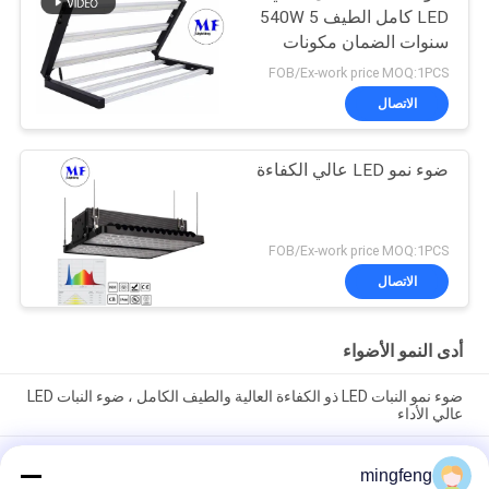
LED كامل الطيف 540W 5
سنوات الضمان مكونات
IP65 مقاومة للماء
FOB/Ex-work price MOQ:1PCS
الاتصال
ضوء نمو LED عالي الكفاءة
FOB/Ex-work price MOQ:1PCS
الاتصال
أدى النمو الأضواء
ضوء نمو النبات LED ذو الكفاءة العالية والطيف الكامل ، ضوء النبات LED
عالي الأداء
مصابيح LED تنمو بين الإضاءة ، مصابيح LED للنباتات الداخلية الطيف
mingfeng
الكامل ، زراعة داخلية ، وينمو ، أضواء شريط LED ، Led Grow Li