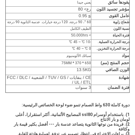
يقودها سائق
يعني جيدا
مؤشر تجسيد اللون
رع> 80
عامل القوى
0.95
≧
شعاع زاوية
60 °، 90 درجة، 120 درجة خيارات. عدسة الثانوية 90 درجة
نسبة اللون
الطيف الكامل
فترة الحياة
> 50،000hrs
درجة الحرارة العملية.
-10 ℃ ~ 45 ℃
درجة الحرارة التخزين.
0 ℃ ~ 40 ℃
مواد
سبائك الألومنيوم
حجم المنتج (مم)
650 * 370 * 75MM
الوزن الصافي
13.5KG
شهادة
CE / بنفايات / TUV / GS / الشعيبة / FCC / DLC
/ UL / ETL
فترة الضمان
3 سنوات
دورة كاملة 630 واط الصمام تنمو ضوء لوحة
الخصائص الرئيسية:
1).
باستخدام أوسرام ssl80 المصابيح الألمانية، أكثر استقرارا، أعلى
لومان و بار الانتاج
2).
فريدة من نوعها الثانوية يتصاعد عدسة بار --- أفضل بكثير قيمة بار
وكثافة
3).
براءات الاختراع في انتظار تصميم عبر تدفق لعملية هادئة للغاية.