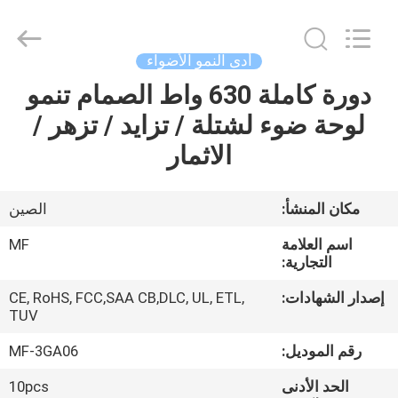
Ming
Feng
Lighting
Co.,Ltd..
All
أدى النمو الأضواء
Rights
Reserved.
دورة كاملة 630 واط الصمام تنمو
بيت
لوحة ضوء لشتلة / تزايد / تزهر /
منتجات
الاثمار
أشرطة
مكان المنشأ:
الصين
فيديو
اسم العلامة
MF
التجارية:
حول
إصدار الشهادات:
CE, RoHS, FCC,SAA CB,DLC, UL, ETL,
TUV
بنا
رقم الموديل:
MF-3GA06
جولة
الحد الأدنى
10pcs