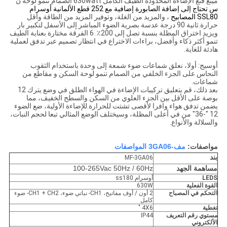
مينغ فنغ الإضاءة المحدودة الطيف الكامل 630watt الصمام تنمو لوحة ن
س تحتاج إلى إضافة الصابورة إضافية مع 252 قطع الألمانية أوسرام
SSL80 المصابيح
، والمزيد من الغلة، وتوفير المزيد من الطاقة وأقل
حرارة.ثانية 90 درجة عدسة بصرية الضوء المباشر إلى الأسفل لتكبير بار
ويزيد اختراق المظلة بنسبة تصل إلى 200٪. 6 الفرقة مختارة بعناية الطيف
تنمو أكثر ذكاء وأفضل، براءات الاختراع في انتظار تصميم عبر تدفق لعملية
هادئة للغاية.
أوسيج: أولا، نعلق شماعات ضوء شمعة إلى وحدة باستخدام الثقوب
النحاس على الجزء الخلفي من الصمام تنمو لوحة السكن و مقاطع من
شماعات.
بعد ذلك، قم بتعليق تركيبات الإضاءة في الهواء الطلق في وضع يترك 12
بوصة على الأقل بين الجزء العلوي من السكن والسطح الخفيف، مما
يضمن تدفق هواء وافرا لأقصى تشتت للحرارة.للإضاءة الأولية، ضع الضوء
12 "-36" من في أعلى المظلة، وسيختلف الوضع المثالي تبعا لحجم النبات،
والسلالة والأنواع.
مواصفات:
مف-3GA06 المواصفات
بند
MF-3GA06
مساهمة الجهد
100-265Vac 50Hz / 60Hz
LEDS
أوسرام ss180
القوة الفعلية
630W
التحكم في المصباح
2 أون / أوف مفاتيح، CH1- نباتي ضوء، CH1 + CH2- ضوء
كامل
تغطية
4X6 "
مستوي رقم التعريف
IP44
الألكتروني