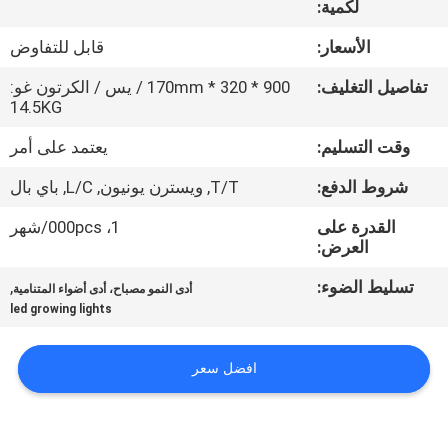
لكمية:
في
المعمل
الأسعار:
قابل للتفاوض
تفاصيل التغليف:
900 * 320 * 170mm / يس / الكرتون غو:
رقابة
14.5KG
جودة
وقت التسليم:
يعتمد على أمر
شروط الدفع:
T/T, ويسترن يونيون, L/C, باي بال
اتصل
القدرة على
1، 000pcs/شهر
بنا
العرض:
تسليط الضوء:
,
أدى النمو مصباح، أدى أضواء المتنامية
اطلب
led growing lights
اقتباس
افضل سعر
خريطة
الموقع