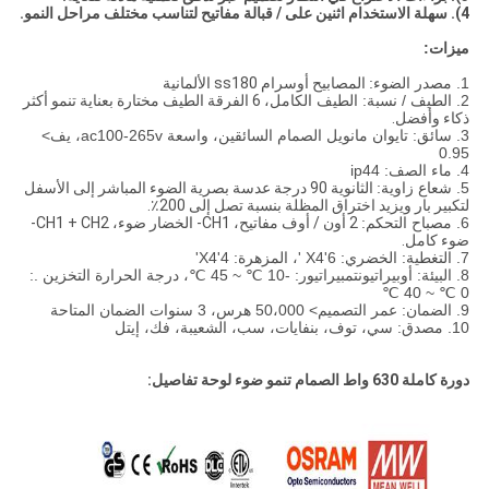
4).
سهلة الاستخدام اثنين على / قبالة مفاتيح لتناسب مختلف مراحل النمو.
ميزات:
1.
مصدر الضوء:
المصابيح أوسرام ss180 الألمانية
2.
الطيف / نسبة: الطيف الكامل،
6 الفرقة الطيف مختارة بعناية تنمو أكثر
ذكاء وأفضل.
3.
سائق: تايوان مانويل الصمام السائقين، واسعة ac100-265v، يف>
0.95
4.
ماء الصف: ip44
5. شعاع زاوية:
الثانوية 90 درجة عدسة بصرية الضوء المباشر إلى الأسفل
لتكبير بار ويزيد اختراق المظلة بنسبة تصل إلى 200٪.
6. مصباح التحكم:
2 أون / أوف مفاتيح، CH1- الخضار ضوء، CH1 + CH2-
ضوء كامل.
7. التغطية: الخضري: 6'X4 '، المزهرة: 4'X4'
8. البيئة: أوبيراتيونتمبيراتيور: -10 ℃ ~ 45 ℃، درجة الحرارة التخزين .:
0 ℃ ~ 40 ℃
9. الضمان: عمر التصميم> 50،000 هرس، 3 سنوات الضمان المتاحة
10. مصدق: سي، توف، بنفايات، سب، الشعيبة، فك، إيتل
دورة كاملة 630 واط الصمام تنمو ضوء لوحة تفاصيل: