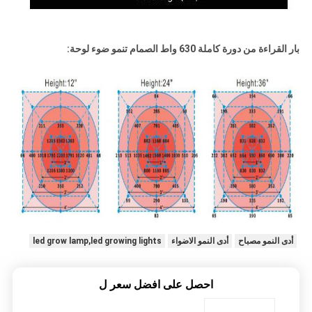
بار القراءة من دورة كاملة 630 واط الصمام تنمو ضوء لوحة:
أدى النمو مصباح
أدى النمو الاضواء
led grow lamp,led growing lights
احصل على افضل سعر ل