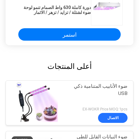
دورة كاملة 630 واط الصمام تنمو لوحة
ضوء لشتلة / تزايد / تزهر / الاثمار
استمر
أعلى المنتجات
ضوء الأنابيب المتنامية ذكي
USB
EX-WOKR Price MOQ:1pcs
الاتصال
ضوء النباتات القابل للطي