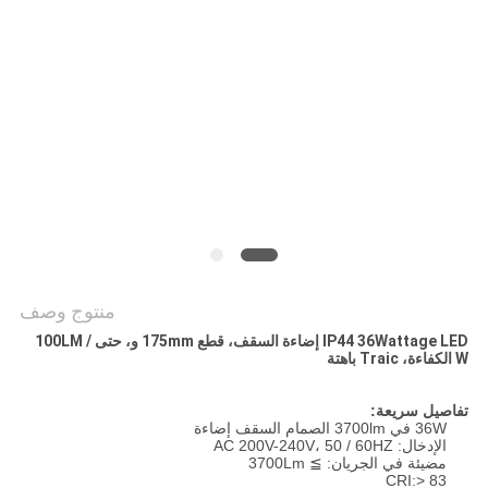
PRIVACY
POLICY
منتوج وصف
IP44 36Wattage LED إضاءة السقف، قطع 175mm و، حتى 100LM /
W الكفاءة، Traic باهتة
تفاصيل سريعة:
36W في 3700lm الصمام السقف إضاءة
الإدخال: AC 200V-240V، 50 / 60HZ
مضيئة في الجريان: ≧ 3700Lm
CRI:> 83