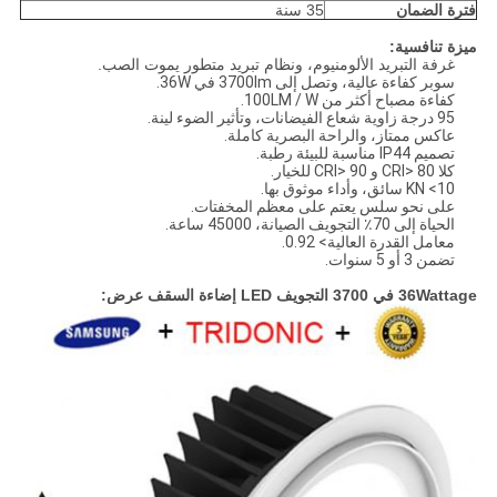
فترة الضمان
35 سنة
ميزة تنافسية:
غرفة التبريد الألومنيوم، ونظام تبريد متطور يموت الصب.
سوبر كفاءة عالية، وتصل إلى 3700lm في 36W.
كفاءة مصباح أكثر من 100LM / W.
95 درجة زاوية شعاع الفيضانات، وتأثير الضوء لينة.
عاكس ممتاز، والراحة البصرية كاملة.
تصميم IP44 مناسبة للبيئة رطبة.
كلا CRI> 80 و CRI> 90 للخيار.
KN <10 سائق، وأداء موثوق بها.
على نحو سلس يعتم على معظم المخفتات.
الحياة إلى 70٪ التجويف الصيانة، 45000 ساعة.
معامل القدرة العالية> 0.92.
تضمن 3 أو 5 سنوات.
36Wattage في 3700 التجويف LED إضاءة السقف
عرض: