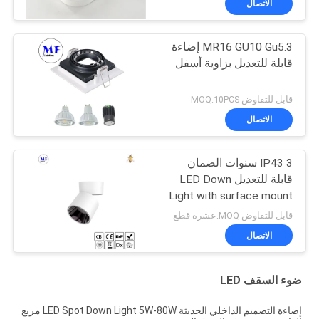
الاتصال
MR16 GU10 Gu5.3 إضاءة
قابلة للتعديل بزاوية أسفل
قابل للتفاوض MOQ:10PCS
الاتصال
IP43 3 سنوات الضمان
قابلة للتعديل LED Down
Light with surface mount
للاستخدام المنزلي لمراكز
قابل للتفاوض MOQ:عشرة قطع
التسوق
الاتصال
ضوء السقف LED
إضاءة التصميم الداخلي الحديثة LED Spot Down Light 5W-80W مربع