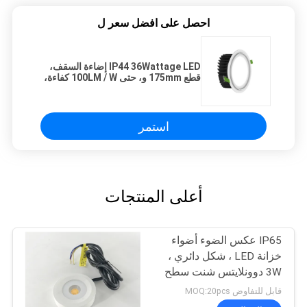
احصل على افضل سعر ل
IP44 36Wattage LED إضاءة السقف،
قطع 175mm و، حتى 100LM / W كفاءة،
Traic باهتة
استمر
أعلى المنتجات
IP65 عكس الضوء أضواء
خزانة LED ، شكل دائري ،
3W دوونلايتس شنت سطح
صغيرة
قابل للتفاوض MOQ:20pcs