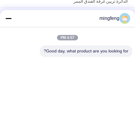
الدائرة تزيين غرفة الفندق الممر
295LM 100 ° IP65 5W عكس الضوء LED أضواء أسفل مجلس الوزراء
mingfeng
الأضواء
COB 7W 10W 20W أدى راحة أسفل ضوء مكتب عالية Cri كفاءة في
استخدام الطاقة لغرفة المعيشة
4:57 PM
فئات شعبية
Good day, what product are you looking for?
جميع
ضوء الفيضانات LED
مصابيح LED ثلاثية
أدى ارتفاع خليج 
يقود ملعب مدرّج ضوء
الإضاءة
مصابيح مقاومة 
أدى ضوء النفق
للانفجار LED
ضوء البحث
Led طريق ضوء