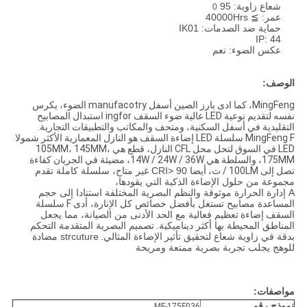
شعاع زاوية: 95
0
عمر: ≧ 40000Hrs
حماية ضد الصدمات: IK01
IP: 44
عكس الضوء: نعم
الوصف:
MingFeng، كما ادى بارز الصين أسفل manufacotry الضوء، يكرس
نفسه لتقديم نوعية LED عالية ضوء السقف ingfor استبدال المصابيح
التقليدية في أسفل السكنية، ومتحف والمكاتب والتطبيقات التجارية.
MingFeng F سلسلة LED إضاءة السقف هو النازل المعمارية الأكثر شمولا
LED في السوق لتحل محل CFL النازل، قطع هي 105MM، 145MM،
175MM، والسلطة هي 14W / 24W / 36W، مضيئة في الجريان كفاءة
تصل إلى 100LM / ث،
أيضا CRI> 90 غير متاح، سلسلة كاملة تقدم
مجموعة من حلول الإضاءة الذكية التي يقودها،
A إدارة الحرارة موثوقة والنظم البصرية المختلفة استنادا إلى حجم
المساعدة مصابيح تستغل بأفضل خصائص كل الإنارة، أدى
F سلسلة
السقف إضاءة
تعظيم فعالية مع الحد الأدنى من الصيانة، مما يجعل
المناطق المحيطة بها أكثر ديناميكية.
تصميم البصرية المتقدمة التحكم
بدقة في زاوية شعاع
لتحقيق
تأثير
الإضاءة المثالي.
strcuture مضادة
للوهج يجلب تجربة بصرية ممتعة ومريحة
مواصفات:
نموذج رقم
MF-175F036