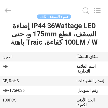
Ming
Feng
Lighting
Co.,Ltd..
All
ضوء السقف LED
Rights
Reserved.
IP44 36Wattage LED إضاءة
بيت
السقف، قطع 175mm و، حتى
منتجات
100LM / W كفاءة، Traic باهتة
أشرطة
مكان المنشأ:
الصين
فيديو
اسم العلامة
MF
التجارية:
حول
إصدار الشهادات:
CE, RoHS
بنا
رقم الموديل:
MF-175F036
الحد الأدنى
100PCS
جولة
لكمية: