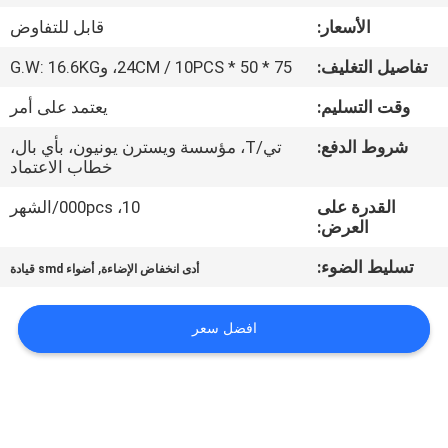
في
الأسعار:
قابل للتفاوض
المعمل
تفاصيل التغليف:
75 * 50 * 24CM / 10PCS، وG.W: 16.6KG
رقابة
وقت التسليم:
يعتمد على أمر
جودة
شروط الدفع:
تي/T، مؤسسة ويسترن يونيون، بأي بال،
خطاب الاعتماد
اتصل
القدرة على
10، 000pcs/الشهر
العرض:
بنا
تسليط الضوء:
,
أدى انخفاض الإضاءة
أضواء smd قيادة
اطلب
افضل سعر
اقتباس
خريطة
الموقع