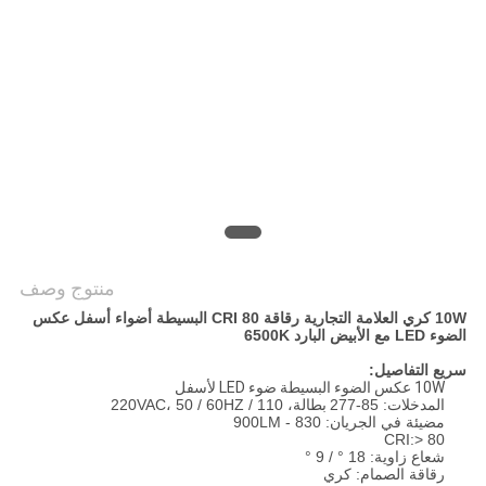
PRIVACY
POLICY
منتوج وصف
10W كري العلامة التجارية رقاقة CRI 80 البسيطة أضواء أسفل عكس
الضوء LED مع الأبيض البارد 6500K
سريع التفاصيل:
10W عكس الضوء البسيطة ضوء LED لأسفل
المدخلات: 85-277
بطالة، 110 / 220VAC، 50 / 60HZ
مضيئة في الجريان: 830 - 900LM
CRI:> 80
شعاع زاوية: 18 ° / 9 °
رقاقة الصمام: كري