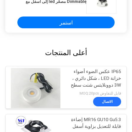
Dimmable مصغّر led إلى أسفل مع
أبيض بارد 6500K
استمر
أعلى المنتجات
IP65 عكس الضوء أضواء
خزانة LED ، شكل دائري ،
3W دوونلايتس شنت سطح
صغيرة
قابل للتفاوض MOQ:20pcs
الاتصال
MR16 GU10 Gu5.3 إضاءة
قابلة للتعديل بزاوية أسفل