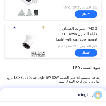
قابل للتفاوض MOQ:10PCS
الاتصال
IP43 3 سنوات الضمان
قابلة للتعديل LED Down
Light with surface mount
للاستخدام المنزلي لمراكز
قابل للتفاوض MOQ:عشرة قطع
التسوق
الاتصال
ضوء السقف LED
إضاءة التصميم الداخلي الحديثة LED Spot Down Light 5W-80W مربع
الدائرة تزيين غرفة الفندق الممر
295LM 100 ° IP65 5W عكس الضوء LED أضواء أسفل مجلس الوزراء
mingfeng
الأضواء
COB 7W 10W 20W أدى راحة أسفل ضوء مكتب عالية Cri كفاءة في