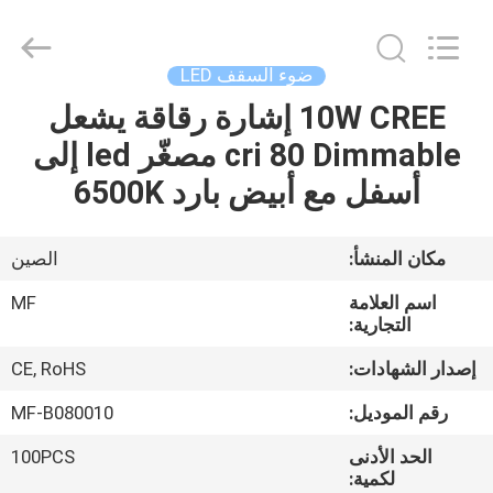
Ming
Feng
Lighting
Co.,Ltd..
All
ضوء السقف LED
Rights
Reserved.
10W CREE إشارة رقاقة يشعل
بيت
cri 80 Dimmable مصغّر led إلى
منتجات
أسفل مع أبيض بارد 6500K
أشرطة
مكان المنشأ:
الصين
فيديو
اسم العلامة
MF
التجارية:
حول
إصدار الشهادات:
CE, RoHS
بنا
رقم الموديل:
MF-B080010
الحد الأدنى
100PCS
جولة
لكمية: