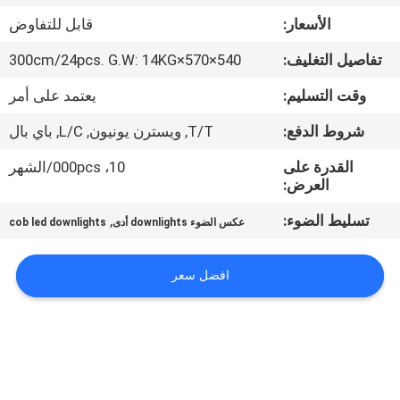
في
الأسعار:
قابل للتفاوض
المعمل
تفاصيل التغليف:
540×570×300cm/24pcs. G.W: 14KG
رقابة
وقت التسليم:
يعتمد على أمر
جودة
شروط الدفع:
T/T, ويسترن يونيون, L/C, باي بال
القدرة على
10، 000pcs/الشهر
اتصل
العرض:
بنا
تسليط الضوء:
,
عكس الضوء downlights أدى
cob led downlights
اطلب
افضل سعر
اقتباس
خريطة
الموقع