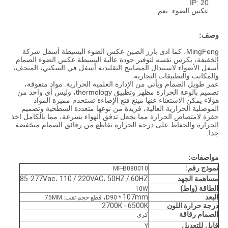
IP: 20
عكس الضوء: نعم
وصف:
MingFeng، كما ادى بارز الصين عكس الضوء البسيطة أسفل شركة
الخفيفة، يكرس نفسه لتوفير جودة عالية البسيطة عكس الضوء الصمام
أسفل الأضواء لاستبدال المصابيح التقليدية أسفل في السكني، المتحف،
والمكاتب والتطبيقات التجارية.
عمر طويل الصمام ويأتي من الإدارة العلمية الحرارية.
مواد متفوقة،
تصميم بالوعة الحرارة مظهر وتطبيق thermology، وليس أي واحد من
هؤلاء يمكن الاستغناء عنها مينغ فنغ الإضاءة تستخدم مميزة المواد
الموصلية الحرارية العالية، فريدة من نوعها متعددة السطحية وتصميم
حفرة لامتصاص الحرارة مما يجعل تدفق الهواء بسرعة، مما بالكامل اخذ
الحرارة والحفاظ على درجة الحرارة تقاطع من رقائق الصمام منخفضة
جدا.
مواصفات:
نموذج رقم:
MF-B080010
مساهمة الجهد
50HZ / 60HZ
85-277Vac، 110 / 220VAC،
الطاقة (واط)
10W
البعد
107mm،
D90 *
قطع حجم ثقب: 75MM
درجة حرارة اللون
2700K - 6500K
الصمام رقاقة
كري
قابل للتعديل
Y