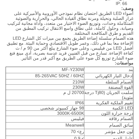
IP: 66
وصف:
أضواء LED الطريق احتضان نظام نموذجي الأوروبية والأميركية على
غرار الصلبة ونحيلة ومرنة نطاق القيادة الحالي، والحرارية والضوئية
المتكاملة وحدات، وتوزيع الضوء الاختيار من متعدد، وأداة مجانية لتركيب
وصيانة، وحلول كاملة، على نطاق واسع الانتقال تركيب المطبق من
القديم و طرق المكافحة المختلفة.
هذه الصمام سلسلة إضاءة الطريق يجمع بين ميزات كل الشارع LED
الإضاءة معا بما في ذلك، وعمر طويل الاقتصادي وحماية البيئة.
مع تطبيق
أفضل LED من فيليبس، وعلى ضوء الشارع يبلغ أكثر من 90 م / ث
كفاءة الإضاءة.
تسارع من قبل الفنيين فريد عدسة بصرية، أدى مينغ فنغ
ضوء الشارع توزيع كل ضوء على الطريق مع أكبر قدر من التأثير.
مواصفات:
بند
MF-Y230W
إدخال التيار الكهربائي
85-265VAC 50HZ / 60HZ
الصمام السلطة
210W
القوة المصنفة
230W
سلمت الجريان (Tj80 درجة
20700 ل م
مئوية)
تقييم الملكية الفكرية
IP66
LED الكمية
98 جهاز كمبيوتر شخصى
درجة حرارة اللون
3000K-6500K
الصمام رقاقة
فيليبس
سائق الصمام
Meanwell
لون جعل مؤشر
رع> 70
عامل القوى
> 0.9