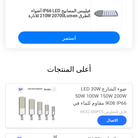
فيليبس المصابيح IP66 LED أضواء
الطرق 210W 20700Lumen للانارة
الطريق السريع
استمر
أعلى المنتجات
ضوء الشارع LED 30W
50W 100W 150W 200W
IK08 IP66 مقاوم للماء في
الهواء الطلق وقوف
قابل للتفاوض MOQ:300PCS
السيارات الإضاءة
الاتصال