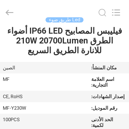
Ming
Feng
Lighting
Co.,Ltd..
All
Led طريق ضوء
Rights
Reserved.
فيليبس المصابيح IP66 LED أضواء
بيت
الطرق 210W 20700Lumen
منتجات
للانارة الطريق السريع
أشرطة
مكان المنشأ:
الصين
فيديو
اسم العلامة
MF
التجارية:
حول
إصدار الشهادات:
CE, RoHS
بنا
رقم الموديل:
MF-Y230W
الحد الأدنى
100PCS
جولة
لكمية: