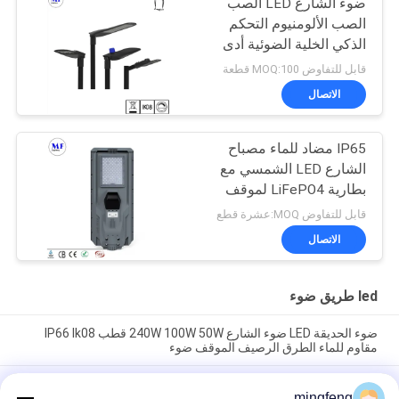
ضوء الشارع LED الصب
الصب الألومنيوم التحكم
الذكي الخلية الضوئية أدى
ضوء الطريق الحديقة
قابل للتفاوض MOQ:100 قطعة
الاتصال
IP65 مضاد للماء مصباح
الشارع LED الشمسي مع
بطارية LiFePO4 لموقف
السيارات الحديقة
قابل للتفاوض MOQ:عشرة قطع
الاتصال
led طريق ضوء
ضوء الحديقة LED ضوء الشارع 240W 100W 50W قطب IP66 Ik08
مقاوم للماء الطرق الرصيف الموقف ضوء
ضوء الشارع LED IP66 المقاوم للطقس القوي مع الخلية الضوئية 30W-
mingfeng
240W لمنصة محطة الحافلات