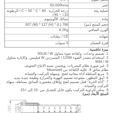
عمر
≥50،000hrs
عملية بيئة
درجة الحرارة: -40 ° C ~ 50 ° C / الرطوبة:
10٪ ~ 95٪
مادة
سبائك الألومنيوم
حجم المنتج (مم)
786 (L) * 307 (W) * 127 (H)
الوزن الصافي
8.2Kg
شهادة
CE / بنفايات
فترة الضمان
5 سنوات
ميزة تنافسية:
1. تصميم وحدات، وكفاءة ضوء متناول 90LM / W
2. استخدام مصدر الضوء 120M / المتمردين W فيليبس، والإنارة متناول
90M / W
3. غير صورة نظام البصريات، ويحسن نسبة الانتاج التجويف
نظام سائق 4. عالية الكفاءة من Meanwell
5. مربع السلطة أداة مجانية لفتح، وسهلة التركيب والصيانة
6. أنيق المظهر، مفتوحة تصميم التهوية والحرارة وظيفة جيدة تبديد
7. "أداة الحرة" قفل تصميم لفتح وإغلاق مقصورة السائق ببساطة، سهلة
التركيب والصيانة
8. يمكن للزاوية التركيب يكون قابل للتعديل من -15 إلى +15
المنتج الأبعاد (مم):