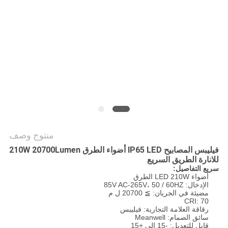
PRIVACY
POLICY
منتوج وصف
فيليبس المصابيح IP65 LED أضواء الطرق 210W 20700Lumen
للانارة الطريق السريع
سريع التفاصيل:
أضواء LED 210W الطرق
الإدخال: 85V AC-265V، 50 / 60HZ
مضيئة في الجريان: ≧ 20700 ل م
CRI: 70
رقاقة العلامة التجارية: فيليبس
سائق الصمام: Meanwell
قابل للتعديل: -15 إلى +15