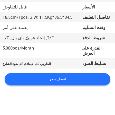
في
الأسعار:
قابل للتفاوض
المعمل
تفاصيل التغليف:
84.5*36.5*18.5cm/1pcs, G.W: 11.5Kg
رقابة
وقت التسليم:
يعتمد على أمر
جودة
شروط الدفع:
T/T, إتحاد غربيّ, باي بال, L/C
القدرة على
5,000pcs/Month
اتصل
العرض:
بنا
تسليط الضوء:
,
الخارجي أدى الإضاءة
أدى ضوء الشارع
اطلب
افضل سعر
اقتباس
خريطة
الموقع