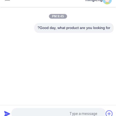
ضوء وقوف السيارات LED ألومنيوم الإضاءة الخارجية جهاز استشعار
الحركة 1-10 فولت دالي الضبابية عالية السطوع مصباح الطريق
9:45 PM
فئات شعبية
Good day, what product are you looking for?
جميع
ضوء الفيضانات LED
مصابيح LED ثلاثية
أدى ارتفاع خليج 
يقود ملعب مدرّج ضوء
الإضاءة
مصابيح مقاومة 
أدى ضوء النفق
للانفجار LED
ضوء البحث
Led طريق ضوء
提交
طلب اقتباس