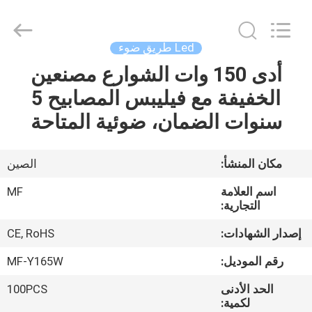
Ming
Feng
Lighting
Co.,Ltd..
All
Led طريق ضوء
Rights
Reserved.
أدى 150 وات الشوارع مصنعين
بيت
الخفيفة مع فيليبس المصابيح 5
منتجات
سنوات الضمان، ضوئية المتاحة
أشرطة
مكان المنشأ:
الصين
فيديو
اسم العلامة
MF
التجارية:
حول
إصدار الشهادات:
CE, RoHS
بنا
رقم الموديل:
MF-Y165W
الحد الأدنى
100PCS
جولة
لكمية: