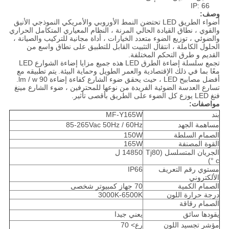
IP: 66
وصف:
أضواء الطريق LED تحتضن النمط الأوروبي والأمريكي النموذجي الأنيق
والقوي ، نطاق القيادة الحالي المرنة ، النظام المعياري المتكامل الحراري
والضوئي ، توزيع الضوء متعدد الخيارات ، أداة مجانية للتركيب والصيانة ،
الحلول الكاملة ، انتقال التثبيت القابل للتطبيق على نطاق واسع من
القديم و طرق التحكم المختلفة.
تجمع سلسلة إضاءة الطرق LED هذه جميع مزايا إضاءة الشوارع LED
معًا بما في ذلك الإقتصادية والعمر الطويل وحماية البيئة.
يتم تطبيقه مع
أفضل مصابيح LED ، حيث يحقق ضوء الشارع كفاءة إضاءة 90 lm / w.
تسارع العدسة الضوئية الفريدة من نوعها للمحترفين ، ضوء الشارع مينغ
فنغ LED يوزع كل الضوء على الطريق بأقصى تأثير.
مواصفات:
بند
MF-Y165W
مساهمة الجهد
85-265Vac 50Hz / 60Hz
الصمام السلطة
150W
القوة المصنفة
165W
الجريان المتسلسل (Tj80
14850 ل
° c)
مستوي رقم التعريف
IP66
الألكتروني
الصمام الكمية
70 جهاز كمبيوتر شخصى
درجة حرارة اللون
3000K-6500K
الصمام رقاقة
يقودها سائق
يعني جيدا
مؤشر تجسيد اللون
رع> 70