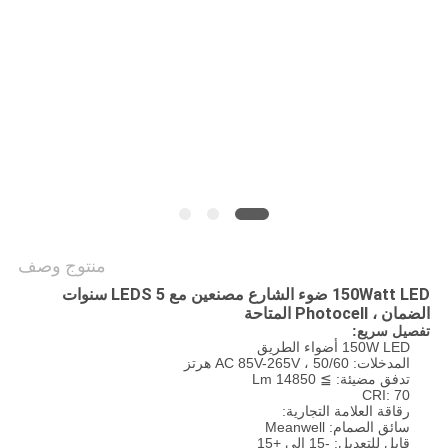
PRIVACY
POLICY
منتوج وصف
150Watt LED ضوء الشارع مصنعين مع LEDS 5 سنوات
الضمان ، Photocell المتاحة
تفصيل سريع:
150W LED أضواء الطريق
المدخلات: AC 85V-265V ، 50/60 هرتز
تدفق مضيئة: ≧ 14850 Lm
CRI: 70
رقاقة العلامة التجارية:
سائق الصمام: Meanwell
قابل للتعديل: -15 إلى +15