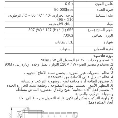
عامل القوى
> 0.9
فترة الحياة
≥50،000hrs
بيئة التشغيل
درجة الحرارة: -40 ° C ~ 50 ° C / الرطوبة:
10٪ ~ 95٪
مواد
سبائك الألومنيوم
حجم المنتج (مم)
656 (L) * 307 (W) * 127 (H)
الوزن الصافي
7.0KG
شهادة
CE / بنفايات
فترة الضمان
5 سنوات
ميزة تنافسية:
1. تصميم وحدات ، كفاءة الوصول إلى 90lm / W
2. يستخدم مصدر الضوء 120M / W الثوار ، تصل وحدة الإنارة إلى 90M /
W
3. نظام البصريات غير الصورة ، يحسن نسبة الانتاج التجويف
4. نظام تشغيل عالي الكفاءة من Meanwell
5. صندوق الطاقة أداة مجانية لفتح ، وسهولة التركيب والصيانة
6. المظهر الأنيق ، تصميم التهوية المفتوحة ، وظيفة تبديد الحرارة الجيدة
7. تصميم قفل "أداة مجانية" لفتح وإغلاق مقصورة السائق ببساطة
وسهولة التركيب والصيانة
8. زاوية التركيب يمكن أن تكون قابلة للتعديل من -15 إلى +15
أبعاد المنتج (مم):