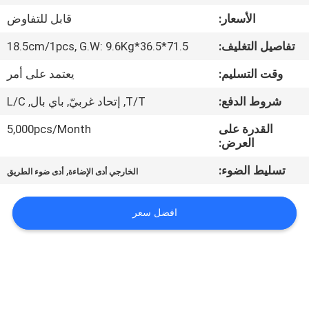
في
الأسعار:
قابل للتفاوض
المعمل
تفاصيل التغليف:
71.5*36.5*18.5cm/1pcs, G.W: 9.6Kg
رقابة
وقت التسليم:
يعتمد على أمر
جودة
شروط الدفع:
T/T, إتحاد غربيّ, باي بال, L/C
القدرة على
5,000pcs/Month
اتصل
العرض:
بنا
تسليط الضوء:
,
الخارجي أدى الإضاءة
أدى ضوء الطريق
اطلب
افضل سعر
اقتباس
خريطة
الموقع