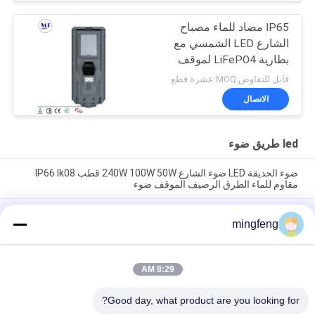
IP65 مضاد للماء مصباح
الشارع LED الشمسي مع
بطارية LiFePO4 لموقف
السيارات الحديقة
قابل للتفاوض MOQ:عشرة قطع
الاتصال
led طريق ضوء
ضوء الحديقة LED ضوء الشارع 240W 100W 50W قطب IP66 Ik08
مقاوم للماء الطرق الرصيف الموقف ضوء
ضوء الشارع LED IP66 المقاوم للطقس القوي مع الخلية الضوئية 30W-
mingfeng
240W لمنصة محطة الحافلات
ضوء وقوف السيارات LED ألومنيوم الإضاءة الخارجية جهاز استشعار
الحركة 1-10 فولت دالي الضبابية عالية السطوع مصباح الطريق
8:29 AM
فئات شعبية
Good day, what product are you looking for?
جميع