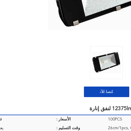
ﺎﺘﺼﻟ ﺍﻶﻧ
100PCS
الأسعار :
قا
وقت التسليم :
يع