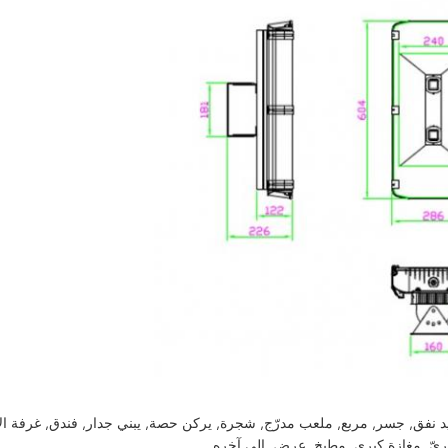
امّ, سكك الحديد نفق, جسر, مربع, ملعب مدرّج, شجرة, يركن حصة, يبني جدار, فندق, غرفة ال
يّ, مغازة كبرى, مطبخ, عرض, إلى آخره.