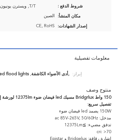
شروط الدفع :
T/T, ويسترن يونيون, L/C, باي بال
الصين
مكان المنشأ:
CE, RoHS
إصدار الشهادات:
معلومات تفصيلية
إبراز:
,أدى الأضواء الكاشفة
,
led flood lights
منتوج وصف
150 واط Bridgrlux مسيك led فيضان ضوء 12375lm لورشة إنارة
تفصيل سريع:
150W يصمد led فيضان ضوء
مدخل: ac 85V-265V, 50/60Hz
تدفق مضيء: ≧12375Lm
cri: >70
إشارة رقاقة: Bridgelux و Epistar