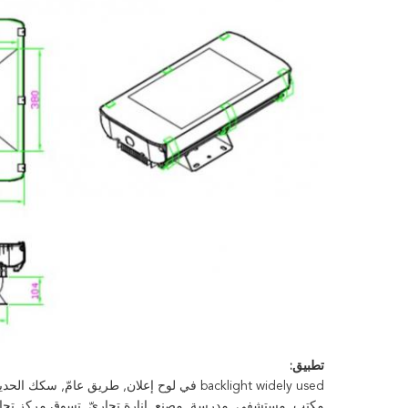
تطبيق:
backlight widely used في لوح إعلان, طريق ع
مكتب, مستشفى, مدرسة, مصنع, إنارة تجاريّ, تسوق مركز تجار