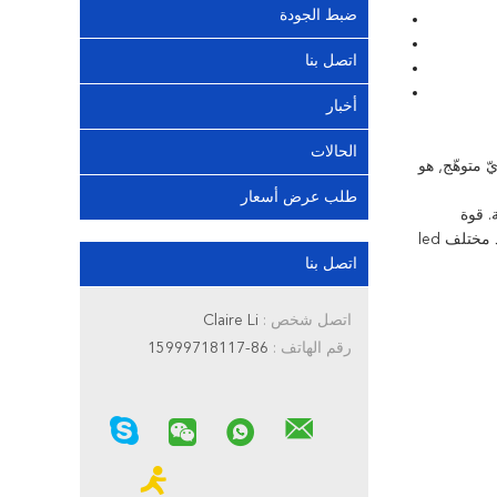
ضبط الجودة
اتصل بنا
أخبار
الحالات
 متوهّج, هو
طلب عرض أسعار
ene يستطيع كنت حتّى 90~100lm/w و3 سنة كفالة. قوة
مختلف يتوفّر: 10W, 20W, 30W, 50W, 70W, 90W, 100W, 140W, 150W 200W إلى_إلىون_إلىة_إلىات آخره_آخرهة_آخرهات_آخره نحن نزوّد مختلف led
اتصل بنا
اتصل شخص :
Claire Li
رقم الهاتف :
86-15999718117