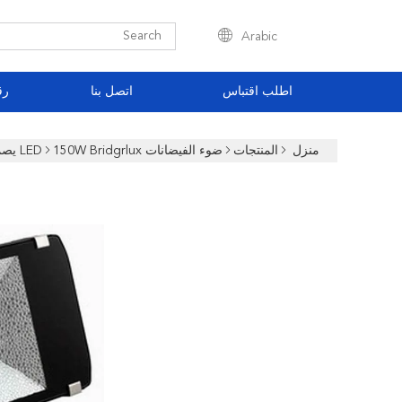
Arabic
اطلب اقتباس
اتصل بنا
رق
منزل
المنتجات
ضوء الفيضانات LED
150W Bridgrlux يصمد رقاقة Led فيضان ضوء 12375lm لنفق إنارة