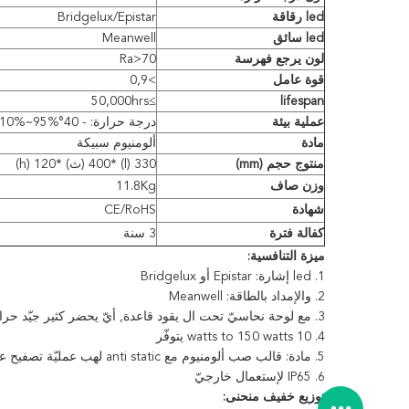
led رقاقة
Bridgelux/Epistar
led سائق
Meanwell
لون يرجع فهرسة
Ra>70
قوة عامل
>
0,9
≥50,000hrs
lifespan
عملية بيئة
درجة حرارة: - 40°C~50°C/Humidity: 10%~95%
مادة
ألومنيوم سبيكة
منتوج حجم (mm)
330 (l) *400 (ث) *120 (h)
وزن صاف
11.8Kg
شهادة
CE/RoHS
كفالة فترة
3 سنة
ميزة التنافسية:
1.
led إشارة: Epistar أو Bridgelux
2.
والإمداد بالطاقة: Meanwell
3.
مع لوحة نحاسيّ تحت ال يقود قاعدة, أيّ يحضر كثير جيّد حرارة spation
4.
10 watts to 150 watts يتوفّر
5.
مادة: قالب صب ألومنيوم مع anti static لهب عمليّة تصفيح على السطح. يليّن وزجاج عال شفّاف
6.
IP65 لإستعمال خارجيّ
توزيع خفيف منحنى: