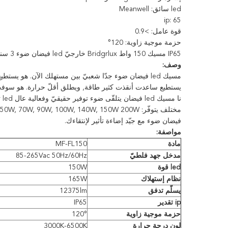
led سائق: Meanwell
ip: 65
قوة عامل: >0.9
حزمة موجية زاوية: 120°
IP65 مسيك 150 واط Bridgrlux خارجيّ led فيضان ضوء 3 سنة كفالة
وصف:
مسيك led فيضان ضوء جدّا شعبيّ بين مستهلك الآن. هو 
يستطيع ساعدت أنقذت كثير طاقة, ويطلق أقلّ حرارة. هو سوفت كن
فيضان ضوء مع جيّد إضاءة تأثير لإنتقاءك.
مواصفة:
مادة
MF-FL150
مدخل جهد فلطيّ
85-265Vac 50Hz/60Hz
led قوة
150W
نظام إستهلاك
165W
يسلّم تدفق
12375lm
ip تقدير
IP65
حزمة موجية زاوية
120°
لون درجة حرارة
3000K-6500K