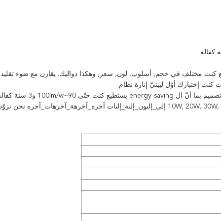
يستطيع كنت مختلف في حجم, أسلوب, لون, سعر, وهكذا دواليك. يقارن مع ضوء تقليديّ
ت إختبارك أوّل لبيتيّ إنارة نظام.
نا مسيك led فيضان يتلقّى ضوء توفير حقيقيّ وفعالية عال led تصميم بما أنّ ال rgy-saving