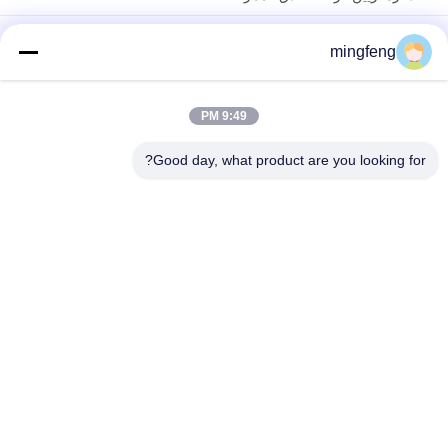
295LM 100 ° IP65 5W عكس الضوء LED أضواء أسفل مجلس الوزراء
mingfeng
الأضواء
COB 7W 10W 20W أدى راحة أسفل ضوء مكتب عالية Cri كفاءة في
استخدام الطاقة لغرفة المعيشة
9:49 PM
فئات شعبية
Good day, what product are you looking for?
جميع
ضوء الفيضانات LED
مصابيح LED ثلاثية
أدى ارتفاع خليج 
يقود ملعب مدرّج ضوء
الإضاءة
مصابيح مقاومة 
أدى ضوء النفق
للانفجار LED
ضوء البحث
Led طريق ضوء