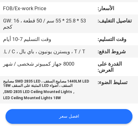
في
الأسعار:
FOB/Ex-work Price
المعمل
تفاصيل التغليف:
53 * 25.8 * 55 سم / 50 قطعة ، GW: 16
كجم
رقابة
وقت التسليم:
وقت التسليم 7-10 أيام
جودة
شروط الدفع:
T / T ، ويسترن يونيون ، باي بال ، L / C.
اتصل
القدرة على
8000 جهاز كمبيوتر شخصى / شهر
العرض:
بنا
تسليط الضوء:
1440LM LED مصابيح السقف ، SMD 2835 LED مصابيح
السقف ، أضواء LED المثبتة على السقف 18W
,
,
SMD 2835 LED Ceiling Mounted Lights
اطلب
LED Ceiling Mounted Lights 18W
اقتباس
افضل سعر
خريطة
الموقع