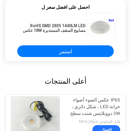
احصل على افضل سعر ل
RoHS SMD 2835 1440LM LED
مصابيح السقف المستديرة 18W عكس
الضوء
استمر
أعلى المنتجات
IP65 عكس الضوء أضواء
خزانة LED ، شكل دائري ،
3W دوونلايتس شنت سطح
صغيرة
قابل للتفاوض MOQ:20pcs
الاتصال