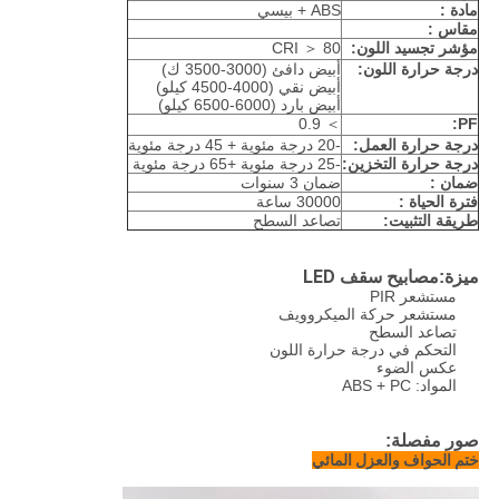
مادة :
ABS + بيسي
مقاس :
مؤشر تجسيد اللون:
CRI ＞ 80
درجة حرارة اللون:
أبيض دافئ (3000-3500 ك)
أبيض نقي (4000-4500 كيلو)
أبيض بارد (6000-6500 كيلو)
＞ 0.9
PF:
درجة حرارة العمل:
-20 درجة مئوية + 45 درجة مئوية
درجة حرارة التخزين:
-25 درجة مئوية +65 درجة مئوية
ضمان :
ضمان 3 سنوات
فترة الحياة :
30000 ساعة
طريقة التثبيت:
تصاعد السطح
مصابيح سقف LED
ميزة:
مستشعر PIR
مستشعر حركة الميكروويف
تصاعد السطح
التحكم في درجة حرارة اللون
عكس الضوء
المواد: ABS + PC
صور مفصلة:
ختم الحواف والعزل المائي