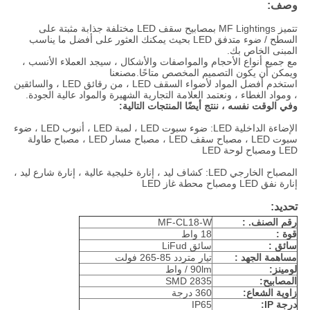
وصف:
تتميز MF Lightings بمصابيح سقف LED مختلفة جذابة مثبتة على
السطح / ضوء متدفق LED بحيث يمكنك العثور على أفضل ما يناسب
المبنى الخاص بك.
مع جميع أنواع الأحجام والمواصفات والأشكال ، سيجد العملاء الأنسب ،
ويمكن أن يكون التصميم المخصص متاحًا.مصنعنا
استخدم أفضل المواد لأضواء السقف LED ، من رقائق LED ، والسائقين
، ومواد الغطاء ، ونعتمد العلامة التجارية الشهيرة والمواد عالية الجودة.
وفي الوقت نفسه ، ننتج أيضًا المنتجات التالية:
الإضاءة الداخلية LED: ضوء سبوت LED ، لمبة LED ، أنبوب LED ، ضوء
سبوت LED ، مصباح سقف LED ، مصباح مسار LED ، مصباح طاولة
LED ومصباح لوحة LED
المصباح الخارجي LED: كشاف ليد ، إنارة خليجية عالية ، إنارة شارع ليد ،
إنارة نفق LED ومصباح محطة غاز LED
تحديد:
رقم الصنف. :
MF-CL18-W
قوة :
18 واط
سائق :
سائق LiFud
مساهمة الجهد :
تيار متردد 85-265 فولت
لومينز:
90lm / واط
المصابيح:
SMD 2835
زاوية الشعاع:
360 درجة
درجة IP:
IP65