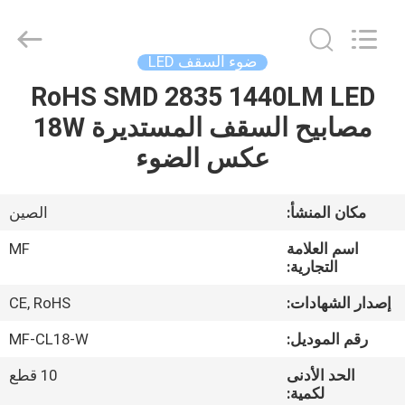
Ming
Feng
Lighting
Co.,Ltd..
All
ضوء السقف LED
Rights
Reserved.
RoHS SMD 2835 1440LM LED
بيت
مصابيح السقف المستديرة 18W
منتجات
عكس الضوء
أشرطة
مكان المنشأ:
الصين
فيديو
اسم العلامة
MF
التجارية:
حول
إصدار الشهادات:
CE, RoHS
بنا
رقم الموديل:
MF-CL18-W
الحد الأدنى
10 قطع
جولة
لكمية: