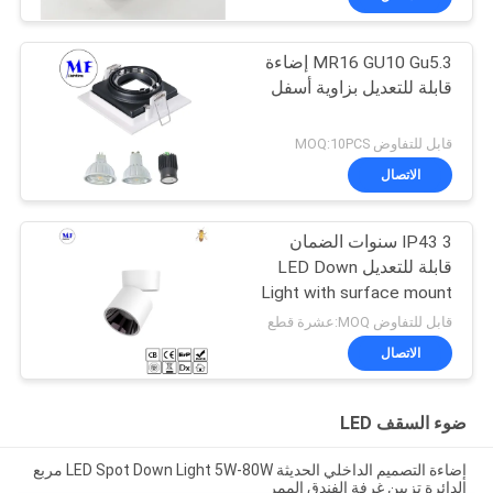
MR16 GU10 Gu5.3 إضاءة
قابلة للتعديل بزاوية أسفل
قابل للتفاوض MOQ:10PCS
الاتصال
IP43 3 سنوات الضمان
قابلة للتعديل LED Down
Light with surface mount
للاستخدام المنزلي لمراكز
قابل للتفاوض MOQ:عشرة قطع
التسوق
الاتصال
ضوء السقف LED
إضاءة التصميم الداخلي الحديثة LED Spot Down Light 5W-80W مربع
الدائرة تزيين غرفة الفندق الممر