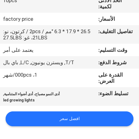
الحد الأدنى
10pcs
في
لكمية:
المعمل
الأسعار:
factory price
تفاصيل التغليف:
26.5 * 17.9 * 6.3 "مم / 2pcs / كرتون، نو:
رقابة
21LBS، غو: 27.5LBS
جودة
وقت التسليم:
يعتمد على أمر
شروط الدفع:
T/T, ويسترن يونيون, L/C, باي بال
اتصل
بنا
القدرة على
1، 000pcs/شهر
العرض:
تسليط الضوء:
,
اطلب
أدى النمو مصباح، أدى أضواء المتنامية
led growing lights
اقتباس
افضل سعر
خريطة
الموقع