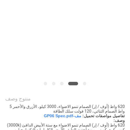
PRIVACY
POLICY
منتوج وصف
620 واط (أوف / إر) الصمام تنمو الاضواء، 3000 كيلو، الأزرق والأحمر 5
واط الصمام الثنائي، 120 فولت سلك الطاقة
تفاصيل مواصفات تحميل:
مف-GP06 Spec.pdf
وصف:
620 واط (أوف / إر) الصمام تنمو الاضواء مع ستة الأبيض الدافئ (3000k)
كوب. كري كوبس ميزة أحدث الطيف الأبيض الكامل ليد التكنولوجيا. و