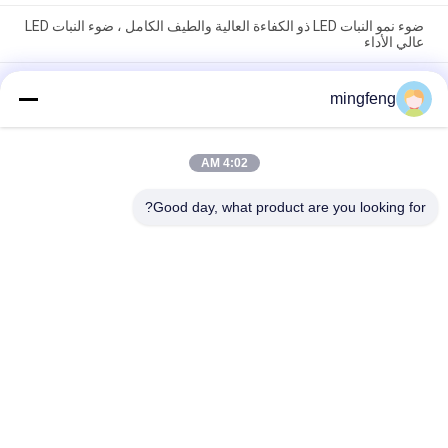
ضوء نمو النبات LED ذو الكفاءة العالية والطيف الكامل ، ضوء النبات LED
عالي الأداء
مصابيح LED تنمو بين الإضاءة ، مصابيح LED للنباتات الداخلية الطيف
mingfeng
الكامل ، زراعة داخلية ، وينمو ، أضواء شريط LED ، Led Grow Li
البستنة الكاملة LED تنمو أضواء ، البستنة العمودية أضواء LED موفرة
للطاقة
4:02 AM
فئات شعبية
Good day, what product are you looking for?
جميع
ضوء الفيضانات LED
مصابيح LED ثلاثية
أدى ارتفاع خليج 
يقود ملعب مدرّج ضوء
الإضاءة
مصابيح مقاومة 
أدى ضوء النفق
للانفجار LED