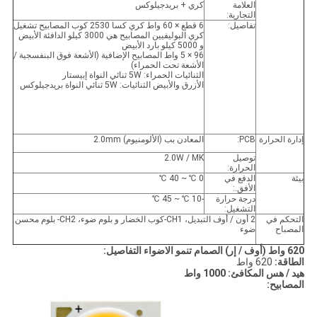
العلامة
كري + بريدجيلوكس
التجارية:
تفاصيل:
6 قطع × 60 واط كري كسا 2530 كوب المصابيح تشغيل
كري البوليفيين المصابيح هي 3000 كيلو الدافئة الأبيض
و 5000 كيلو بارد الأبيض
96 × 5 واط المصابيح الإضافية (الأشعة فوق البنفسجية /
الأشعة تحت الحمراء)
الثنائيات الحمراء: 5W ثنائي النواة إبيستار
الأزرق والأبيض الثنائيات: 5W ثنائي النواة بريدجيلوكس
إدارة الحرارة
PCB:
المعادن بب (الألومنيوم) 2.0mm
توصيل
2.0W / MK
الحرارة:
بيئة
الدفع في
0 ℃ ~ 40 ℃
الأفق.:
درجة حرارة
-10 ℃ ~ 45 ℃
التشغيل:
التحكم في
2 أون / أوف التبديل، CH1-كوب الخضار و بلوم ضوء، CH2- بلوم محسن
المصباح
ضوء
620 واط (أوف / إر) الصمام تنمو الاضواء التفاصيل:
الطاقة:
620 واط
هيد / هس المكافئ: 1000
واط
المصابيح: