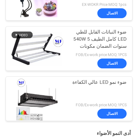
EX-WOKR Price MOQ:1pcs
الاتصال
ضوء النباتات القابل للطي
LED كامل الطيف 540W 5
سنوات الضمان مكونات
IP65 مقاومة للماء
FOB/Ex-work price MOQ:1PCS
الاتصال
ضوء نمو LED عالي الكفاءة
FOB/Ex-work price MOQ:1PCS
الاتصال
أدى النمو الأضواء