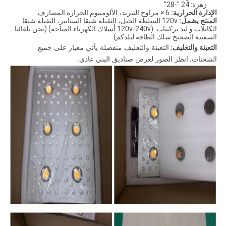
زهرة: 24 "-28"
الإدارة الحرارية:
6 × مراوح التبريد، الألومنيوم الحرارة المصارف
المنتج يشمل:
120v السلطة الحبل، الثقيلة شنقا السنانير، الثقيلة شنقا
الكابلات و ليد تركيبات. (120v-240v أسلاك الكهرباء المتاحة) (نحن تلقائيا
السفينة الصحيح سلك الطاقة لبلدكم)
التعبئة والتغليف منفصلة يأتي معيار على جميع
التعبئة والتغليف:
الشحنات.
انظر الصور لعرض صناديق البني عادي.