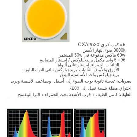
كري CXA2530
6 × كوب
3000k ضوء النهار الأبيض
60w ماكس مدفوعة في 50w المستمر
96 × 5 واط مكمل بريدجيلوكس / إبيستار المصابيح
الثنائيات الحمراء: إبيستار ثنائي النواة
الأزرق والأبيض الثنائيات: بريدجيلوكس ثنائي النواة البلوز،
بريدجيلوكس واحد الأساسية البيض
عدسة ثانوية يوجه الضوء إلى أسفل، ويضاعف الاسمية ويزيد
بصريات:
اختراق مظلة بنسبة تصل إلى 200٪
كامل الطيف + قرب الأشعة تحت الحمراء + الترا البنفسج
الطيف: