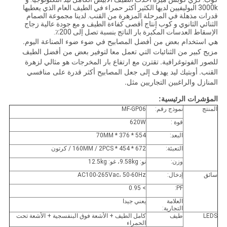
3000k البوليفيين لديها الكثير أكثر حمراء في الطيف العام الذي يعطيها
قدرات مذهلة في المرحلة المزهرة من القنب. لدينا مجموعة الصمام
الثنائي الثانوي و كوب إنتاج أقصى كفاءة الطيف و مع جودة عالية زجاج
الإسقاط العدسات المكبرة بار الناتج بنسبة تصل إلى 200٪.
هي استخدام بعض من أفضل المصابيح في ضوء ضوء الصناعة اليوم.
مزيج كبير من الثنائيات التي تعمل معا لتوفير بعض من أفضل الطيف
للصور الفوتوغرافية.
تقترن مع ارتفاع بار المخرجات هو مثالي لزهرة
القنب.
أوبتيك ليد يهدف إلى جعل المصابيح أكثر قدرة على منافسي
المنازل والراغبين التجاريين مثل.
المؤشرات الرئيسية:
المنتج
نموذج رقم:
MF-GP06
قوة :
620W
البعد:
554 * 376 * 70MM
التعبئة:
672 * 454 * 160MM / 2PCS / كرتون
وزن:
نو: 9.58kg، غو: 12.5kg
سائق
إدخال:
AC100-265Vac، 50-60Hz
> 0.95
PF:
العلامة
يعني جيدا
التجارية:
LEDS
طيف
كامل الطيف + الأشعة فوق البنفسجية + الأشعة تحت
الحمراء