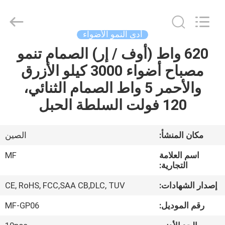
Ming
Feng
Lighting
Co.,Ltd..
All
أدى النمو الأضواء
Rights
Reserved.
620 واط (أوف / إر) الصمام تنمو
بيت
مصباح أضواء 3000 كيلو الأزرق
منتجات
والأحمر 5 واط الصمام الثنائي،
120 فولت السلطة الحبل
أشرطة
فيديو
مكان المنشأ:
الصين
اسم العلامة
MF
حول
التجارية:
بنا
إصدار الشهادات:
CE, RoHS, FCC,SAA CB,DLC, TUV
رقم الموديل:
MF-GP06
جولة