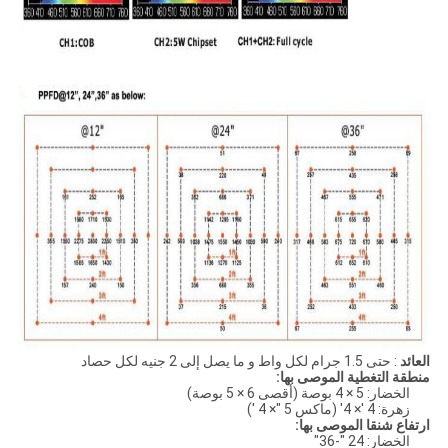
العائد
: حتى 1.5 جرام لكل واط و ما يصل إلى 2 جنيه لكل حصاد
منطقة التغطية الموصى بها:
الخضار: 5 × 4 بوصة (أقصى 6 × 5 بوصة)
زهرة: 4 '× 4' (ماكس 5 "× 4 ')
ارتفاع شنقا الموصى بها:
الخضار: 24 "-36"