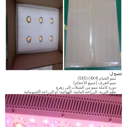
تنصح ل:
تنمو الخيام (4X4) (5X5)
تنمو الغرف (جميع الأحجام)
دورة كاملة تنمو من الشتلات إلى زهرة
نظم التربة، الزراعة المائية، الهوائية، أو الزراعة األحيومائية