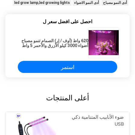
أدى النمو مصباح
أدى النمو الاضواء
led grow lamp,led growing lights
احصل على افضل سعر ل
620 واط (أوف / إر) الصمام تنمو مصباح
أضواء 3000 كيلو الأزرق والأحمر 5 واط
الصمام الثنائي، 120 فولت السلطة الحبل
استمر
أعلى المنتجات
ضوء الأنابيب المتنامية ذكي
USB